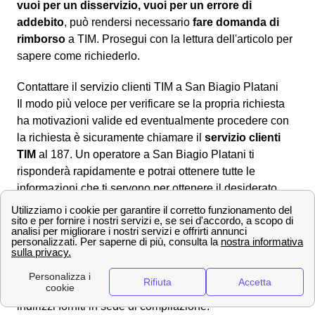
vuoi per un disservizio, vuoi per un errore di
addebito
, può rendersi necessario
fare domanda di
rimborso
a TIM. Prosegui con la lettura dell'articolo per
sapere come richiederlo.
Contattare il servizio clienti TIM a San Biagio Platani
Il modo più veloce per verificare se la propria richiesta
ha motivazioni valide ed eventualmente procedere con
la richiesta è sicuramente chiamare il
servizio clienti
TIM
al 187. Un operatore a San Biagio Platani ti
risponderà rapidamente e potrai ottenere tutte le
informazioni che ti servono per ottenere il desiderato
rimborso
.
Dall'area web MyTIM
È altresì possibile andare nell'area online dedicata
compilando il modulo nella sezione apposita
scrivici
per
formulare correttamente la richiesta di rimborso a San
Biagio Platani ed attendere la risposta ad uno degli
indirizzi forniti in sede di compilazione.