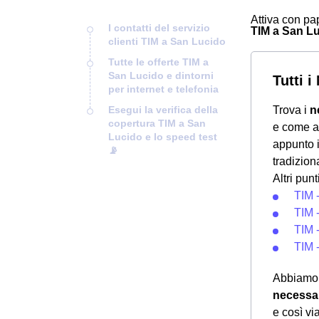
Attiva con pap
I contatti del servizio
TIM a San Luc
clienti TIM a San Lucido
Tutte le offerte TIM a
San Lucido e dintorni
Tutti 
per internet e telefonia
Esegui la verifica della
Trova i
n
copertura TIM a San
e come at
Lucido e lo speed test
appunto i
📡
tradizion
Altri pun
TIM 
TIM 
TIM -
TIM 
Abbiamo 
necessar
e così via