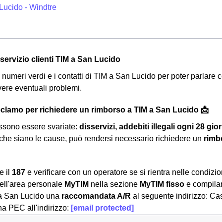
Lucido - Windtre
l servizio clienti TIM a San Lucido
i i numeri verdi e i contatti di TIM a San Lucido per poter parlare co
lvere eventuali problemi.
clamo per richiedere un rimborso a TIM a San Lucido 📩
ssono essere svariate:
disservizi, addebiti illegali ogni 28 
 che siano le cause, può rendersi necessario richiedere un
rimb
e il
187
e verificare con un operatore se si rientra nelle condizi
ell'area personale
MyTIM
nella sezione
MyTIM fisso
e compilan
da San Lucido una
raccomandata A/R
al seguente indirizzo: C
na PEC all'indirizzo:
[email protected]