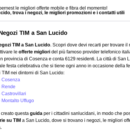
ernest le migliori offerte mobile e fibra del momento!
ido, trova i negozi, le migliori promozioni e i contatti utili
i Negozi TIM a San Lucido
egozi TIM a San Lucido
. Scopri dove devi recarti per trovare i
tivare le
offerte migliori
del più famoso provider telefonico itali
n provincia di Cosenza e conta 6129 residenti. La città di San L
ale festa celebrativa che si tiene ogni anno in occasione della 
ti TIM nei dintorni di San Lucido:
- Cosenza
- Rende
 Castrovillari
- Montalto Uffugo
creato questa
guida
per i cittadini sanlucidani, in modo che 
ie su TIM
a San Lucido, dove si trovano i negozi, le migliori off
.