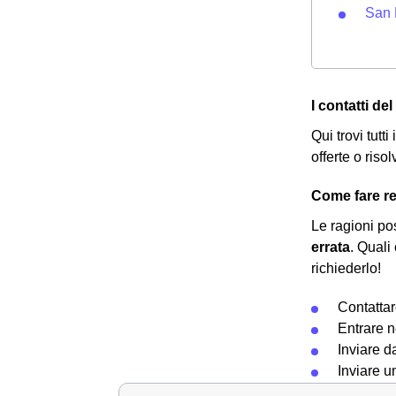
San 
I contatti de
Qui trovi tutt
offerte o riso
Come fare re
Le ragioni po
errata
. Quali
richiederlo!
Contattar
Entrare n
Inviare 
Inviare u