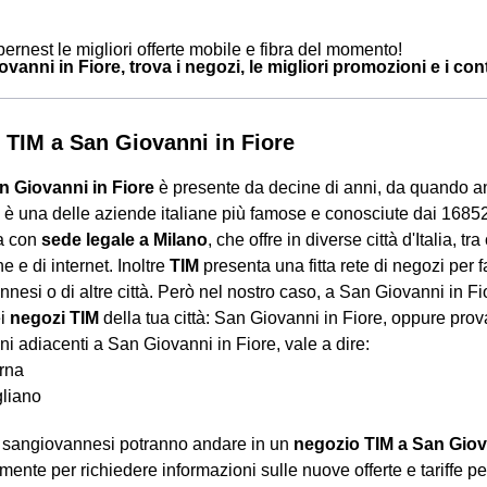
ernest le migliori offerte mobile e fibra del momento!
vanni in Fiore, trova i negozi, le migliori promozioni e i conta
 TIM a San Giovanni in Fiore
n Giovanni in Fiore
è presente da decine di anni, da quando a
è una delle aziende italiane più famose e conosciute dai 168
ca con
sede legale a Milano
, che offre in diverse città d'Italia, t
e e di internet. Inoltre
TIM
presenta una fitta rete di negozi per f
nesi o di altre città. Però nel nostro caso, a San Giovanni in Fi
ei
negozi TIM
della tua città: San Giovanni in Fiore, oppure pro
i adiacenti a San Giovanni in Fiore, vale a dire:
rna
gliano
ni sangiovannesi potranno andare in un
negozio TIM a San Giov
ente per richiedere informazioni sulle nuove offerte e tariffe pe