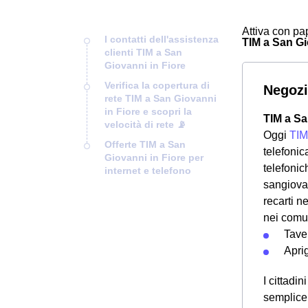
Attiva con pap
I contatti dell'assistenza
TIM a San Gio
clienti TIM a San
Giovanni in Fiore
Verifica la copertura di
Negozi
rete TIM a San Giovanni
in Fiore e scopri la
TIM a Sa
velocità di rete 📡
Oggi
TIM
Offerte TIM a San
telefoni
Giovanni in Fiore per
telefonich
internet e telefono
sangiovan
recarti n
nei comun
Tave
Apri
I cittadi
semplicem