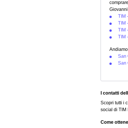
comprare 
Giovanni 
TIM 
TIM 
TIM -
TIM 
Andiamo a
San 
San 
I contatti de
Scopri tutti i
social di TIM
Come ottener