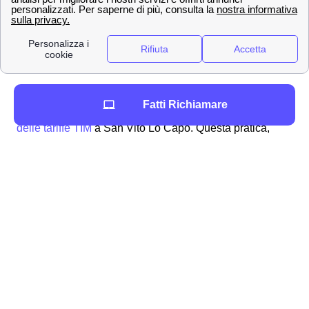
Oppure inviare una raccomandata
all
'indirizzo postale di TIM
: TIM Servizio
Clienti, Casella Postale 555, 00054
Fiumicino
Una delle cause per cui si può effettuare una speciale
Fatti Richiamare
richiesta di rimborso o di recesso è la
rimodulazione
delle tariffe TIM
a San Vito Lo Capo. Questa pratica,
forse sconosciuta a molti sanvitesi, è parecchio diffusa,
e consiste nel
cambiare le condizioni contrattuali
, ed
in particolare i prezzi degli abbonamenti telefonici.
Quando succede, questa rimodulazione ti da diritto a
richiedere il recesso dal contratto TIM a San Vito Lo
Capo
.
Come effettuare una disdetta del contratto telefono
di TIM a San Vito Lo Capo
Ci possono essere diversi motivi per
disdire un
contratto telefonico TIM
a San Vito Lo Capo, alcuni di