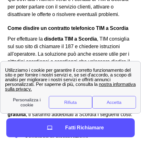
per poter parlare con il servizio clienti, attivare o
disattivare le offerte o risolvere eventuali problemi.
Come disdire un contratto telefonico TIM a Scordia
Per effettuare la
disdetta TIM a Scordia
, TIM consiglia
sul suo sito di chiamare il 187 e chiedere istruzioni
all'operatore. La soluzione può anche essere utile per i
cittadini scordiensi o scordienzi che volessero disdire il
loro contratto internet o telefono. Però,
non è possibile
eseguire la disdetta al telefono
ne tantomeno online.
L'unico modo per i cittadini scordiensi o scordienzi è
quello di scaricare il
modulo per la disdetta TIM
corretto
online, compilarlo ed
inviarlo al provider
all'indirizzo
postale per la disdetta. Spesso la
disdetta TIM non è
gratuita
, ti saranno addebitati a Scordia i seguenti costi:
Fatti Richiamare
Contributi di attivazione
Contributi di disattivazione