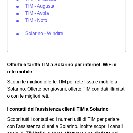
TIM - Augusta
TIM - Avola
TIM - Noto
Solarino - Windtre
Offerte e tariffe TIM a Solarino per internet, WiFi e
rete mobile
Scopri le migliori offerte TIM per rete fissa e mobile a
Solarino. Offerte per giovani, offerte TIM con dati illimitati
o con le migliori reti.
I contatti dell'assistenza clienti TIM a Solarino
Scopri tutti i contatti ed i numeri utili di TIM per parlare
con l'assistenza clienti a Solarino. Inoltre scopri i canali