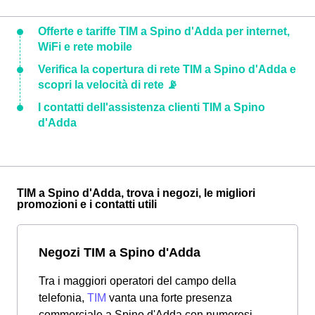
Offerte e tariffe TIM a Spino d'Adda per internet,
WiFi e rete mobile
Verifica la copertura di rete TIM a Spino d'Adda e
scopri la velocità di rete 📡
I contatti dell'assistenza clienti TIM a Spino
d'Adda
TIM a Spino d'Adda, trova i negozi, le migliori
promozioni e i contatti utili
Negozi TIM a Spino d'Adda
Tra i maggiori operatori del campo della
telefonia,
TIM
vanta una forte presenza
commerciale a Spino d'Adda con numerosi