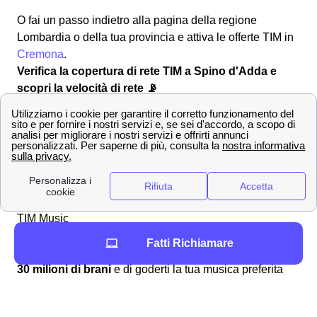
O fai un passo indietro alla pagina della regione
Lombardia o della tua provincia e attiva le offerte TIM in
Cremona
.
Verifica la copertura di rete TIM a Spino d'Adda e
scopri la velocità di rete 📡
💎Servizi Extra TIM per i cittadini di Spino d'Adda
Oltre ai tanti vantaggi offerti nelle numerose
proposte
TIM a Spino d'Adda
, gli abbonati spinesi avranno
anche la possibilità di usufruire dei tanti
servizi extra TIM
che i clienti TIM possono scegliere a Spino d'Adda.
TIM Music
Uno dei servizi extra più in voga è senza dubbio
TIM
Fatti Richiamare
Music
che permette ai clienti spinesi di ascoltare
oltre
30 milioni di brani
e di goderti la tua musica preferita
ovunque.
TIM Box Decoder