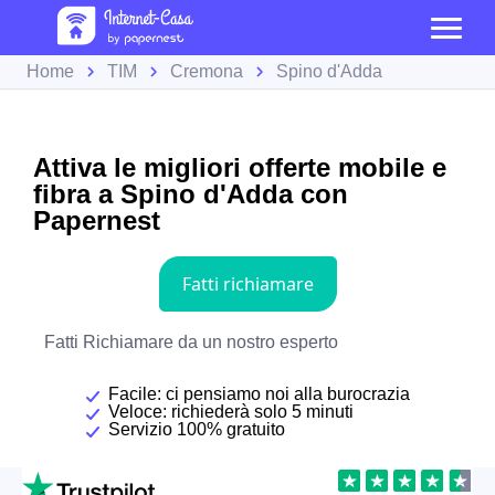
Home
TIM
Cremona
Spino d'Adda