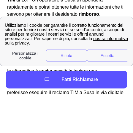
rapidamente e potrai ottenere tutte le informazioni che ti
servono per ottenere il desiderato
rimborso
.
Dall'area web MyTIM
È altresì possibile andare nell'area online dedicata
compilando il modulo nella sezione apposita
scrivici
per
formulare correttamente la richiesta di rimborso a Susa
ed attendere la risposta ad uno degli indirizzi forniti in
sede di compilazione.
Raccomandata A/R o PEC
In alternativa è anche possibile inviare una
raccomandata A/R
all'indirizzo apposito:
Casella
Fatti Richiamare
Postale 111 – 00054 Fiumicino – Roma.
Se si
preferisce eseguire il reclamo TIM a Susa in via digitale
ma ufficiale, è anche possibile inviare una PEC
all'indirizzo:
[email protected]
Per tutte le informazioni TIM a Susa
Per tutti i dettagli e i contatti, puoi recarti sulla pagina
dedicata alla
richiesta rimborso TIM
.