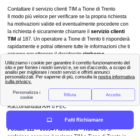
Contattare il servizio clienti TIM a Tione di Trento
Il modo più veloce per verificare se la propria richiesta
ha motivazioni valide ed eventualmente procedere con
la richiesta è sicuramente chiamare il
servizio clienti
TIM
al 187. Un operatore a Tione di Trento ti risponderà
rapidamente e potrai ottenere tutte le informazioni che ti
servono per ottenere il desiderato
rimborso
.
Dall'area web MyTIM
È altresì possibile andare nell'area online dedicata
compilando il modulo nella sezione apposita
scrivici
per
formulare correttamente la richiesta di rimborso a Tione
di Trento ed attendere la risposta ad uno degli indirizzi
forniti in sede di compilazione.
Raccomandata A/R o PEC
In alternativa è anche possibile inviare una
Fatti Richiamare
raccomandata A/R
all'indirizzo apposito:
Casella
Postale 111 – 00054 Fiumicino – Roma.
Se si
preferisce eseguire il reclamo TIM a Tione di Trento in