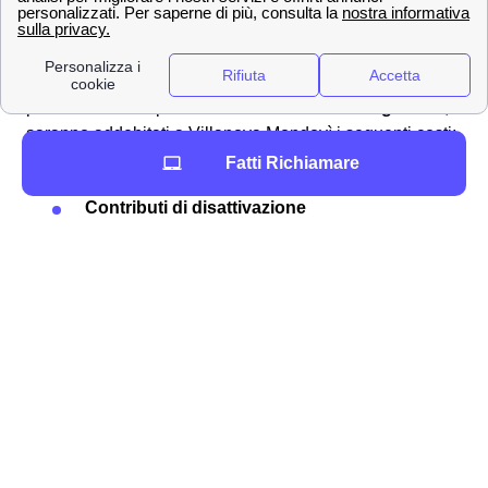
eseguire la disdetta al telefono
ne tantomeno online.
L'unico modo per i cittadini villanovesi è quello di
scaricare il
modulo per la disdetta TIM
corretto online,
compilarlo ed
inviarlo al provider
all'indirizzo postale
per la disdetta. Spesso la
disdetta TIM non è gratuita
, ti
saranno addebitati a Villanova Mondovì i seguenti costi:
Fatti Richiamare
Contributi di attivazione
Contributi di disattivazione
Penali per eventuale
mancata riconsegna
del router
o altre componenti
Addebito rate mancanti
se era compreso un
prodotto a rate
Inviare un reclamo a TIM a Villanova Mondovì 📩
Vuoi per un'
indebita fatturazione a Villanova Mondovì,
vuoi per un disservizio, vuoi per un errore di
addebito
, può rendersi necessario
fare domanda di
rimborso
a TIM. Prosegui con la lettura dell'articolo per