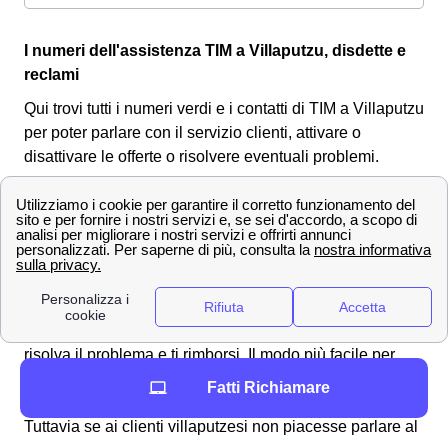
I numeri dell'assistenza TIM a Villaputzu, disdette e
reclami
Qui trovi tutti i numeri verdi e i contatti di TIM a Villaputzu
per poter parlare con il servizio clienti, attivare o
disattivare le offerte o risolvere eventuali problemi.
Reclami e rimborsi da TIM a Villaputzu 📩
Inviare un
reclamo TIM
a Villaputzu non è un'operazione
complicata, tuttavia è sempre meglio seguire delle
chiare indicazioni per poterlo fare alla perfezione senza
correre alcun rischio di errore. Effettuare un
reclamo
TIM a Villaputzu
è necessario per assicurarsi che TIM
risolva il problema e ti rimborsi. Il modo più facile per
effettuare il tuo reclamo è alzare il telefono da casa tua a
Fatti Richiamare
Villaputzu e
chiamare il 187
(fisso) o il 119 (mobile).
Tuttavia se ai clienti villaputzesi non piacesse parlare al