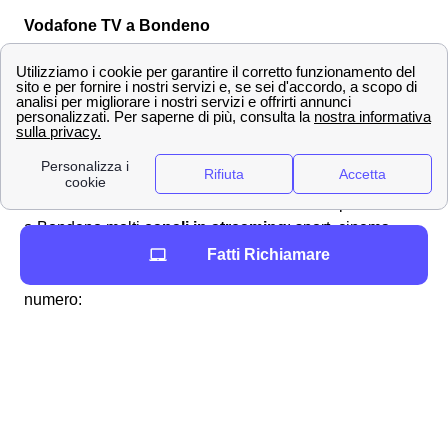
Vodafone TV a Bondeno
Un'altra feature di Vodafone che i cittadini bondenesi
possono attivare è la
vodafone TV
. Tipicamente questo
servizio viene attivato da quei
clienti Vodafone a
Bondeno
, che avendo già un abbonamento fibra o
smartphone con Vodafone a Bondeno, trovano molto
conveniente aggiungere
all'offerta internet anche
un'offerta vodafone TV
. Con la Vodafone TV puoi vedere
a Bondeno molti
canali in streaming
: sport, cinema,
serie TV, documentarie e tanto altro ancora. Puoi
Fatti Richiamare
attivare il tuo abbonamento Vodafone TV a Bondeno al
numero:
02 84594650
Numero attivo tutti i giorni dalle 8 alle 21
Dedicato esclusivamente alle offerte e
all'assistenza Vodafone TV a Bondeno