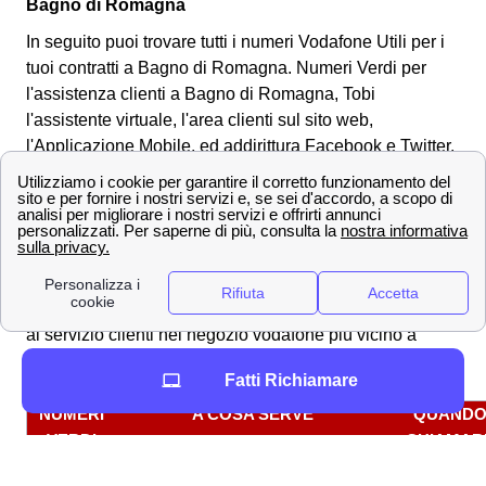
Bagno di Romagna
In seguito puoi trovare tutti i numeri Vodafone Utili per i
tuoi contratti a Bagno di Romagna. Numeri Verdi per
l'assistenza clienti a Bagno di Romagna, Tobi
l'assistente virtuale, l'area clienti sul sito web,
l'Applicazione Mobile, ed addirittura Facebook e Twitter.
Contatti utili di Vodafone a Bagno di Romagna
Numeri Verdi Vodafone per i bagnesi
I cittadini bagnesi, sia nel caso in cui si trovino già ad
aver sottoscritto un
contratto Vodafone
, sia nel caso in
cui siano sul punto di farlo, si possono sempre rivolgere
al servizio clienti nel negozio vodafone più vicino a
Bagno di Romagna o telefonicamente. Telefonicamente
Fatti Richiamare
puoi parlare con i seguenti contatti.
NUMERI
A COSA SERVE
QUAND
VERDI
CHIAMAR
Tutti i giorn