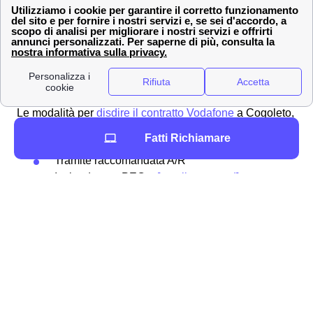
Media.
Come disdire un contratto Vodafone a Cogoleto
Nel caso in cui il cliente vodafone a Cogoleto non sia
soddisfatto con il servizio offerto da Vodafone, resta la
possibilità di
disdire il contratto e cambiare operatore.
Le modalità per
disdire il contratto Vodafone
a Cogoleto,
sia per la rete fissa che per quella mobile sono:
Fatti Richiamare
Tramite raccomandata A/R
Inviando una PEC a
[email protected]
Chiamando il 190
Tramite la compilazione del form online
Recandoti nel punto vendita più vicino a
Cogoleto
Per decidere il tuo prossimo operatore internet o
telefonia, rivolgiti al consiglio gratuito di un esperto, in
modo da risparmiare sia tempo che denaro 💡