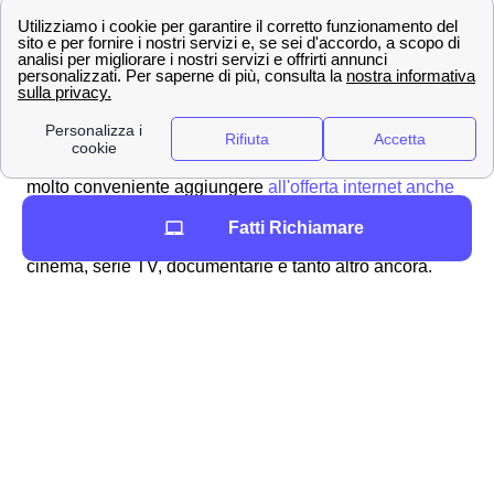
Vodafone TV a Varese Ligure
Un'altra feature di Vodafone che i cittadini varesini
possono attivare è la
vodafone TV
. Tipicamente questo
servizio viene attivato da quei
clienti Vodafone a
Varese Ligure
, che avendo già un abbonamento fibra o
smartphone con Vodafone a Varese Ligure, trovano
molto conveniente aggiungere
all'offerta internet anche
un'offerta vodafone TV
. Con la Vodafone TV puoi vedere
Fatti Richiamare
a Varese Ligure molti
canali in streaming
: sport,
cinema, serie TV, documentarie e tanto altro ancora.
Puoi attivare il tuo abbonamento Vodafone TV a Varese
Ligure al numero:
02 84594650
Numero attivo tutti i giorni dalle 8 alle 21
Dedicato esclusivamente alle offerte e
all'assistenza Vodafone TV a Varese Ligure