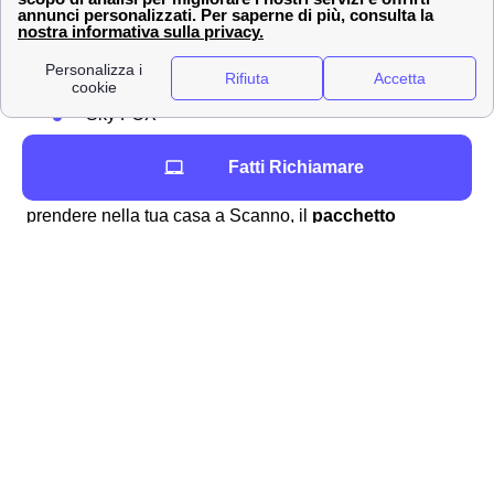
Serie su Vodafone TV
Canale intrattenimento di Now TV
Sky Atlantic
Sky FOX
E' disponibile anche il pacchetto sport con cui puoi
Fatti Richiamare
vedere a Scanno i canali di calcio e altri sport. Inoltre
prendere nella tua casa a Scanno, il
pacchetto
completo, con internet wifi e vodafone TV inclusa
.
Scopri questo
pacchetto Vodafone TV + Wifi
.
Contatti Vodafone a Scanno per attivare e disdire
contratti ed effettuare reclami
In seguito puoi trovare tutti i numeri Vodafone Utili
per i tuoi contratti a Scanno. Numeri Verdi per
l'assistenza clienti a Scanno, Tobi l'assistente
virtuale, l'area clienti sul sito web, l'Applicazione
Mobile, ed addirittura Facebook e Twitter.