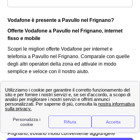
Vodafone è presente a Pavullo nel Frignano?
Offerte Vodafone a Pavullo nel Frignano, internet
fisso e mobile
Scopri le migliori offerte Vodafone per internet e
telefonia a Pavullo nel Frignano. Comparale con quelle
degli altri operatori della zona ed attivale in modo
semplice e veloce con il nostro aiuto.
Vodafone TV a Pavullo nel Frignano
Un'altra feature di Vodafone che i cittadini pavullesi
possono attivare è la
vodafone TV
. Tipicamente questo
servizio viene attivato da quei
clienti Vodafone a
Pavullo nel Frignano
, che avendo già un abbonamento
fibra o smartphone con Vodafone a Pavullo nel
Frignano, trovano molto conveniente aggiungere