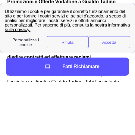
Promozioni e Offerte Vodafone a Gualdo Tadino
Confronta ed attiva le offerte Vodafone e le promozioni
internet casa, Wi-Fi e smartphone più convenienti sul
mercato a Gualdo Tadino.
Vodafone è presente a Gualdo Tadino?
Contatti Vodafone a Gualdo Tadino per attivare e
disdire contratti ed effettuare reclami
Fatti Richiamare
In seguito puoi trovare tutti i numeri Vodafone Utili per i
tuoi contratti a Gualdo Tadino. Numeri Verdi per
l'assistenza clienti a Gualdo Tadino, Tobi l'assistente
virtuale, l'area clienti sul sito web, l'Applicazione Mobile,
ed addirittura Facebook e Twitter.
Come mandare un reclamo a Vodafone a Gualdo
Tadino
Come richiedere un rimborso a Vodafone Italia da
Gualdo Tadino? Innanzitutto è importante capire quali