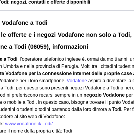
di: negozi, contatti e offerte disponibili
 Vodafone a Todi
 le offerte e i negozi Vodafone non solo a Todi, 
ne a Todi (06059), informazioni
e a Todi
, l'operatore telefonico inglese è, ormai da molti anni, u
 in Umbria e nella provincia di Perugia. Molti tra i cittadini tudertin
te Vodafone per la connessione internet delle proprie case 
i Vodafone per i loro smartphone.
Vodafone
aspira a diventare la
a a Todi, per questo sono presenti negozi Vodafone a Todi o nei di
 todini preferiscono recarsi sempre in un
negozio Vodafone
per 
sa o mobile a Todi. In questo caso, bisogna trovare il punto Vo
 tudertini o tuderti o todini partendo dalla loro dimora a Todi. Pe
cedere al sito web di Vodafone:
nk:
www.vodafone.it/ Todi/
are il nome della propria città: Todi