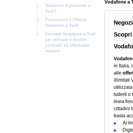
Vodafone a To
Vodafone è presente a
Todi?
Promozioni e Offerte
Negozi
Vodafone a Todi
Scopri
Contatti Vodafone a Todi
per attivare e disdire
contratti ed effettuare
Vodafo
reclami
Vodafon
in Italia,
alle
offer
illimitat
utilizzat
tuderti o
linea fis
cittadini
basta ac
Al li
Digit