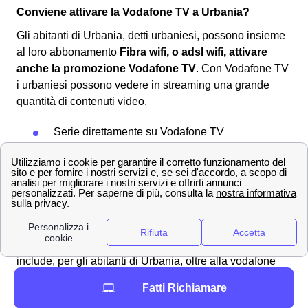
Conviene attivare la Vodafone TV a Urbania?
Gli abitanti di Urbania, detti urbaniesi, possono insieme
al loro abbonamento
Fibra wifi, o adsl wifi, attivare
anche la promozione Vodafone TV
. Con Vodafone TV
i urbaniesi possono vedere in streaming una grande
quantità di contenuti video.
Serie direttamente su Vodafone TV
Now TV
Chili Cinema
Sky Atlantic
Sky FOX
Sky Sport e Sky Calcio
Scopri questo
pacchetto Vodafone TV + Wifi
, che
include, per gli abitanti di Urbania, oltre alla vodafone
TV anche un abbonamento internet e volendo anche un
Fatti Richiamare
abbonamento dati, minuti e messaggi per il proprio