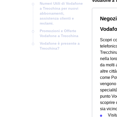
Vodafone a Tr
Numeri Utili di Vodafone
a Trecchina per nuovi
abbonamenti,
Negozi
assistenza clienti e
reclami.
Vodafo
Promozioni e Offerte
Vodafone a Trecchina
Scopri co
Vodafone è presente a
telefonico
Trecchina?
Trecchina
nella lor
da molti 
altre citt
come Pot
vengono c
specialit
punto Vod
scoprire 
sia vicin
Visit