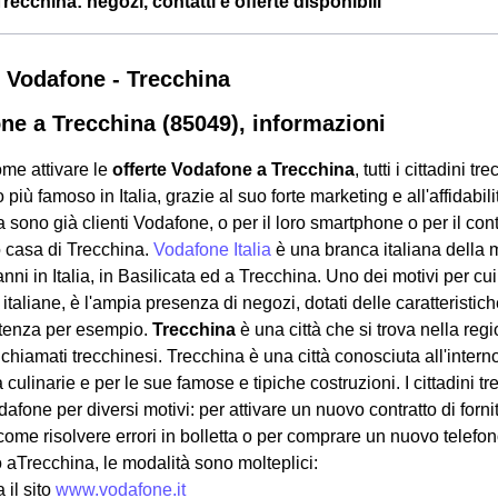
ecchina: negozi, contatti e offerte disponibili
 Vodafone - Trecchina
ne a Trecchina (85049), informazioni
me attivare le
offerte Vodafone a Trecchina
, tutti i cittadini
 più famoso in Italia, grazie al suo forte marketing e all'affidabili
 sono già clienti Vodafone, o per il loro smartphone o per il contrat
o casa di Trecchina.
Vodafone Italia
è una branca italiana della 
anni in Italia, in Basilicata ed a Trecchina. Uno dei motivi per 
à italiane, è l'ampia presenza di negozi, dotati delle caratteristich
enza per esempio.
Trecchina
è una città che si trova nella reg
hiamati trecchinesi. Trecchina è una città conosciuta all'intern
à culinarie e per le sue famose e tipiche costruzioni. I cittadini
afone per diversi motivi: per attivare un nuovo contratto di forni
come risolvere errori in bolletta o per comprare un nuovo telef
o aTrecchina, le modalità sono molteplici:
a il sito
www.vodafone.it