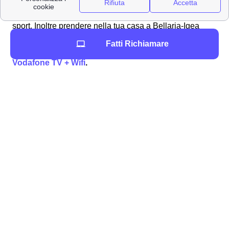
E' disponibile anche il pacchetto sport con cui puoi
vedere a Bellaria-Igea Marina i canali di calcio e altri
sport. Inoltre prendere nella tua casa a Bellaria-Igea
Marina, il
pacchetto completo, con internet wifi e
Fatti Richiamare
vodafone TV inclusa
. Scopri questo
pacchetto
Vodafone TV + Wifi
.
Vodafone è presente a Bellaria-Igea Marina?
Contatti Vodafone a Bellaria-Igea Marina per attivare
e disdire contratti ed effettuare reclami
In seguito puoi trovare tutti i numeri Vodafone Utili
per i tuoi contratti a Bellaria-Igea Marina. Numeri
Verdi per l'assistenza clienti a Bellaria-Igea Marina,
Tobi l'assistente virtuale, l'area clienti sul sito web,
l'Applicazione Mobile, ed addirittura Facebook e
Twitter.
Scopri come inviare un reclamo o una richiesta di
rimborso a Vodafone a Bellaria-Igea Marina