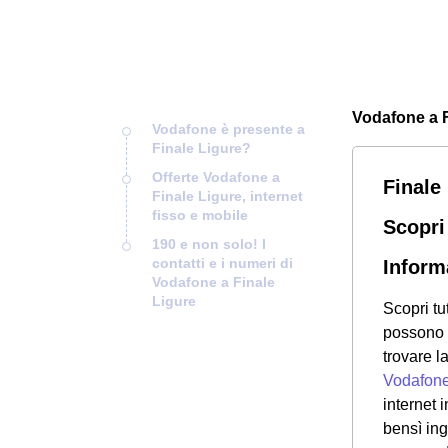
Vodafone a Fi
Vodafone è presente a
Finale Ligure?
Offerte Vodafone a
Finale
Finale Ligure, internet
fisso e mobile
Scopri
190 e non solo! I
contatti e i numeri di
Inform
Vodafone a Finale
Ligure
Scopri tu
possono a
trovare l
Vodafon
internet 
bensì in