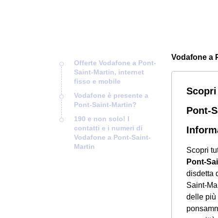
Vodafone a Po
Offerte Vodafone a Pont-
Saint-Martin, internet
fisso e mobile
Scopri
Vodafone è presente a
Pont-Saint-Martin?
Pont-S
190 e non solo! I
contatti e i numeri di
Inform
Vodafone a Pont-Saint-
Martin
Scopri tu
Pont-Sai
disdetta 
Saint-Ma
delle più
ponsamma