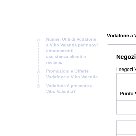
Vodafone a Vi
Numeri Utili di Vodafone
a Vibo Valentia per nuovi
abbonamenti,
Negozi
assistenza clienti e
reclami.
I negozi 
Promozioni e Offerte
Vodafone a Vibo Valentia
Vodafone è presente a
Vibo Valentia?
Punto 