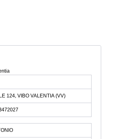
entia
E 124, VIBO VALENTIA (VV)
63472027
TONIO