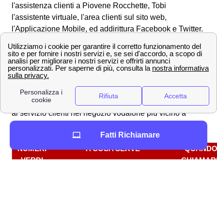
l'assistenza clienti a Piovene Rocchette, Tobi
l'assistente virtuale, l'area clienti sul sito web,
l'Applicazione Mobile, ed addirittura Facebook e Twitter.
Contatti utili di Vodafone a Piovene Rocchette
Numeri Verdi Vodafone per i piovenesi
I cittadini piovenesi, sia nel caso in cui si trovino già ad
aver sottoscritto un
contratto Vodafone
, sia nel caso in
cui siano sul punto di farlo, si possono sempre rivolgere
al servizio clienti nel negozio vodafone più vicino a
Piovene Rocchette o telefonicamente. Telefonicamente
Fatti Richiamare
puoi parlare con i seguenti contatti.
NUMERI
A COSA SERVE
QUAND
VERDI
CHIAMAR
Tutti i giorn
190
Per chi è cliente Vodafone
dalle 8 alle 
+39 349
Per contattare TOBI (operatore
Tutti i giorn