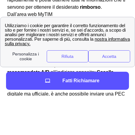
servono per ottenere il desiderato
rimborso
.
Dall'area web MyTIM
È altresì possibile andare nell'area online dedicata
compilando il modulo nella sezione apposita
scrivici
per
formulare correttamente la richiesta di rimborso a
Amatrice ed attendere la risposta ad uno degli indirizzi
forniti in sede di compilazione.
Raccomandata A/R o PEC
In alternativa è anche possibile inviare una
raccomandata A/R
all'indirizzo apposito:
Casella
Postale 111 – 00054 Fiumicino – Roma.
Se si
Fatti Richiamare
preferisce eseguire il reclamo TIM a Amatrice in via
digitale ma ufficiale, è anche possibile inviare una PEC
all'indirizzo:
[email protected]
Per tutte le informazioni TIM a Amatrice
Per tutti i dettagli e i contatti, puoi recarti sulla pagina
dedicata alla
richiesta rimborso TIM
.
Come disdire un contratto telefonico TIM a Amatrice