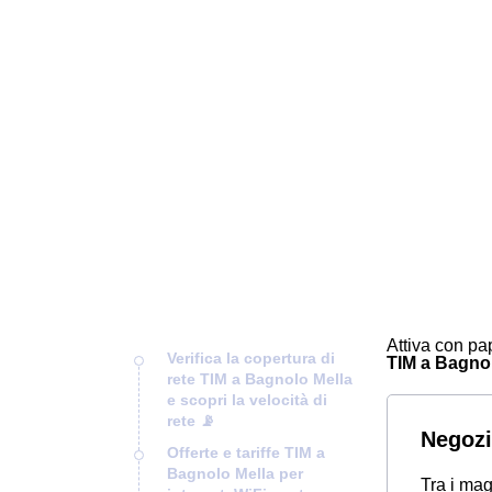
Attiva con pap
Verifica la copertura di
TIM a Bagnolo
rete TIM a Bagnolo Mella
e scopri la velocità di
rete 📡
Negozi
Offerte e tariffe TIM a
Bagnolo Mella per
Tra i mag