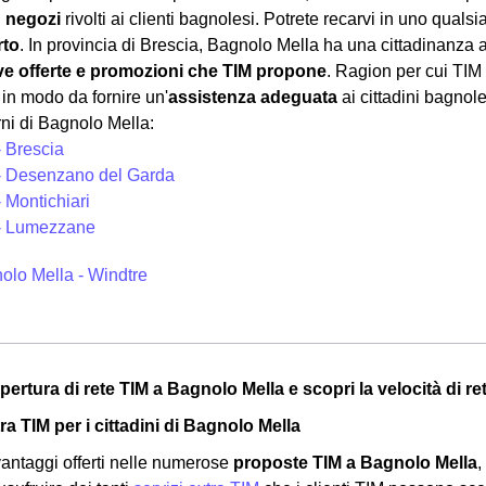
i
negozi
rivolti ai clienti bagnolesi. Potrete recarvi in uno qualsi
rto
. In provincia di Brescia, Bagnolo Mella ha una cittadinanza at
e offerte e promozioni che TIM propone
. Ragion per cui TIM 
 in modo da fornire un'
assistenza adeguata
ai cittadini bagnol
rni di Bagnolo Mella:
- Brescia
- Desenzano del Garda
 Montichiari
- Lumezzane
olo Mella - Windtre
opertura di rete TIM a Bagnolo Mella e scopri la velocità di re
ra TIM per i cittadini di Bagnolo Mella
 vantaggi offerti nelle numerose
proposte TIM a Bagnolo Mella
,