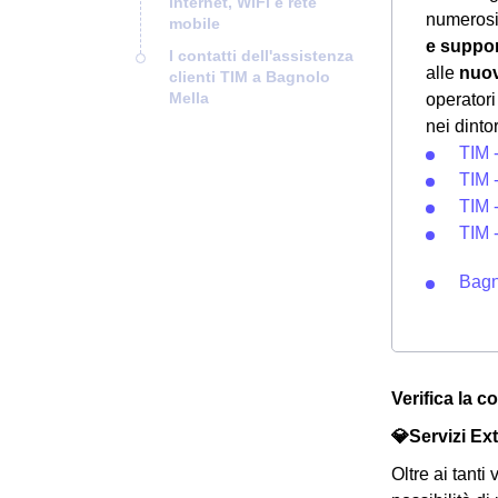
internet, WiFi e rete
numeros
mobile
e suppo
I contatti dell'assistenza
alle
nuov
clienti TIM a Bagnolo
Mella
operatori
nei dinto
TIM 
TIM 
TIM -
TIM 
Bagn
Verifica la c
💎Servizi Ext
Oltre ai tanti