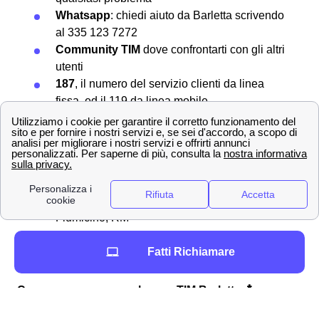
Whatsapp
: chiedi aiuto da Barletta scrivendo
al 335 123 7272
Community TIM
dove confrontarti con gli altri
utenti
187
, il numero del servizio clienti da linea
fissa, ed il 119 da linea mobile
Se invece ci si trova all'estero i numeri chiamare da rete
fissa sono +39 028 5951 o +39 06 36 881. Per chiamare
da cellulare invece si deve chiamare al numero +39 339
9119. Gli indirizzi postali di TIM invece sono:
Mobile - Casella Postale 555, 00054,
Fiumicino, RM
Fisso - Casella Postale 111, 00054,
Fatti Richiamare
Fiumicino, RM
Come sporgere un reclamo a TIM Barletta 📩
Qualora gli abitanti barlettani non fossero contenti del