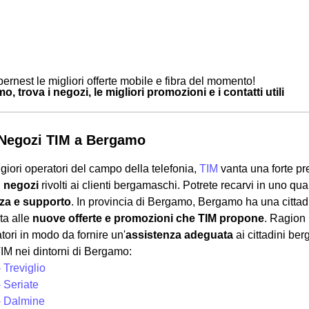
ernest le migliori offerte mobile e fibra del momento!
, trova i negozi, le migliori promozioni e i contatti utili
i Negozi TIM a Bergamo
giori operatori del campo della telefonia,
TIM
vanta una forte p
i
negozi
rivolti ai clienti bergamaschi. Potrete recarvi in uno qua
za e supporto
. In provincia di Bergamo, Bergamo ha una cittadi
ta alle
nuove offerte e promozioni che TIM propone
. Ragion 
tori in modo da fornire un'
assistenza adeguata
ai cittadini be
IM nei dintorni di Bergamo:
 Treviglio
 Seriate
- Dalmine