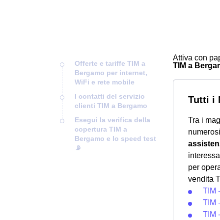
Attiva con pap
Offerte e tariffe TIM a
TIM a Bergamo
Bergamo per internet,
WiFi e rete mobile
I contatti del servizio
Tutti 
clienti TIM a Bergamo
Esegui la verifica della
Tra i mag
copertura TIM a
numeros
Bergamo e lo speed test
assisten
📡
interessa
per opera
vendita T
TIM -
TIM -
TIM 