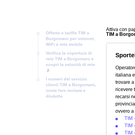
Attiva con pap
Offerte e tariffe TIM a
TIM a Borgoma
Borgomaro per internet,
WiFi e rete mobile
Verifica la copertura di
Sporte
rete TIM a Borgomaro e
scopri la velocità di rete
Operatore
📡
italiana
I numeri del servizio
trovare a
clienti TIM a Borgomaro,
ricevere 
come fare reclami e
disdette
recarsi 
provincia
ovvero a 
TIM 
TIM 
TIM -