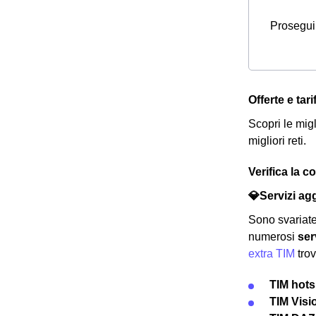
Prosegui 
Offerte e tar
Scopri le migl
migliori reti.
Verifica la c
💎Servizi agg
Sono svariate
numerosi
ser
extra TIM
tro
TIM hots
TIM Visi