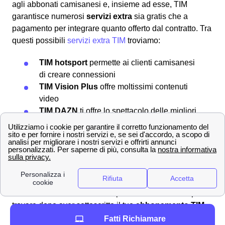
agli abbonati camisanesi e, insieme ad esse, TIM
garantisce numerosi
servizi extra
sia gratis che a
pagamento per integrare quanto offerto dal contratto. Tra
questi possibili
servizi extra TIM
troviamo:
TIM hotsport
permette ai clienti camisanesi
di creare connessioni
TIM Vision Plus
offre moltissimi contenuti
video
TIM DAZN
ti offre lo spettacolo delle migliori
partite per i tifosi camisanesi
TIM Games
ha oltre 100 giochi disponibili a
5m2 al mese
TIM Music
per ascoltare tutta la tua musica
preferita
Ma ci sono innumerevoli altri prodotti e servizi che potrai
trovare dopo aver sottoscritto il tuo
abbonamento TIM
tramite l'app apposito.
Fatti Richiamare