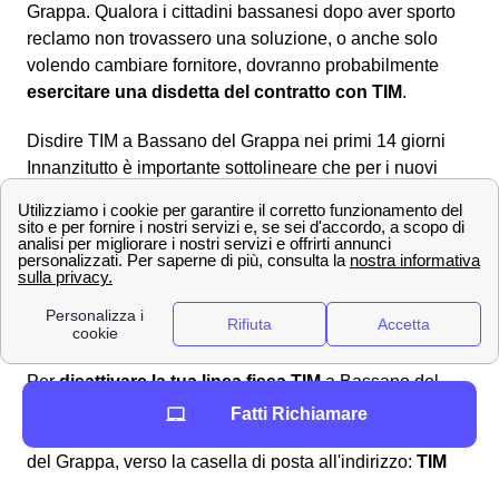
Grappa. Qualora i cittadini bassanesi dopo aver sporto
reclamo non trovassero una soluzione, o anche solo
volendo cambiare fornitore, dovranno probabilmente
esercitare una disdetta del contratto con TIM
.
Disdire TIM a Bassano del Grappa nei primi 14 giorni
Innanzitutto è importante sottolineare che per i nuovi
clienti TIM bassanesi,
dopo aver sottoscritto il
contratto
, avranno
14 giorni di tempo
per esercitare la
disdetta gratuita e senza preavviso. Per esercitare
questa clausola dovrai inviare la comunicazione
all'indirizzo postale:
TIM Servizio Clienti Residenziali,
Casella Postale 123 – 00054 Fiumicino (Roma)
.
Disattiva la linea fissa TIM a Bassano del Grappa
Per
disattivare la tua linea fissa TIM
a Bassano del
Grappa, dovrai scaricare il modulo di recesso,
Fatti Richiamare
complilarlo e inviarlo. L'invio va effettuato da Bassano
del Grappa, verso la casella di posta all'indirizzo:
TIM
Servizio Clienti Residenziali, Casella Postale 111 –