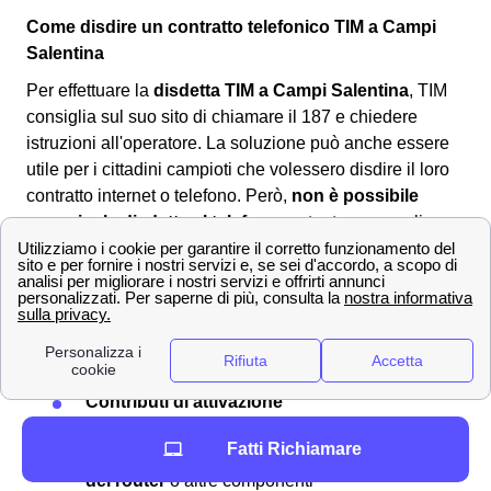
Come disdire un contratto telefonico TIM a Campi
Salentina
Per effettuare la
disdetta TIM a Campi Salentina
, TIM
consiglia sul suo sito di chiamare il 187 e chiedere
istruzioni all'operatore. La soluzione può anche essere
utile per i cittadini campioti che volessero disdire il loro
contratto internet o telefono. Però,
non è possibile
eseguire la disdetta al telefono
ne tantomeno online.
L'unico modo per i cittadini campioti è quello di scaricare
il
modulo per la disdetta TIM
corretto online, compilarlo
ed
inviarlo al provider
all'indirizzo postale per la
disdetta. Spesso la
disdetta TIM non è gratuita
, ti
saranno addebitati a Campi Salentina i seguenti costi:
Contributi di attivazione
Contributi di disattivazione
Fatti Richiamare
Penali per eventuale
mancata riconsegna
del router
o altre componenti