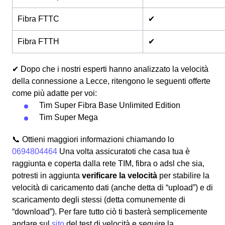
Fibra FTTC
✔
Fibra FTTH
✔
✔ Dopo che i nostri esperti hanno analizzato la velocità
della connessione a Lecce, ritengono le seguenti offerte
come più adatte per voi:
Tim Super Fibra Base Unlimited Edition
Tim Super Mega
📞 Ottieni maggiori informazioni chiamando lo
0694804464
Una volta assicuratoti che casa tua è
raggiunta e coperta dalla rete TIM, fibra o adsl che sia,
potresti in aggiunta
verificare la velocità
per stabilire la
velocità di caricamento dati (anche detta di “upload”) e di
scaricamento degli stessi (detta comunemente di
“download”). Per fare tutto ciò ti basterà semplicemente
andare sul
sito
del test di velocità e seguire la