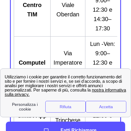
9:00–
ve
Centro
Viale
12:30 e
s
TIM
Oberdan
14:30–
ma
17:30
Lun -Ven:
Via
9:00–
ve
Computel
Imperatore
12:30 e
s
Adriano 73
14:30–
ma
17:30
Lun -Ven:
Via
9:00–
ve
Salvatore
Smart App
12:30 e
s
Trinchese
14:30–
ma
134
Fatti Richiamare