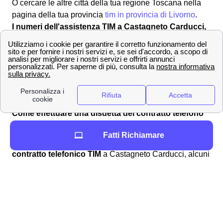
O cercare le altre città della tua regione Toscana nella
pagina della tua provincia
tim in provincia di Livorno
.
I numeri dell'assistenza TIM a Castagneto Carducci,
disdette e reclami
Qui trovi tutti i numeri verdi e i contatti di TIM a
Castagneto Carducci per poter parlare con il servizio
clienti, attivare o disattivare le offerte o risolvere
eventuali problemi.
Come effettuare una disdetta del contratto telefono
di TIM a Castagneto Carducci
Fatti Richiamare
Ci possono essere diversi motivi per
disdire un
contratto telefonico TIM
a Castagneto Carducci, alcuni
di questi motivi permettono una
disdetta gratuita del
contratto
, mentre altri lasciano i cittadini castagnetani
con la sola possibilità di dover
pagare una penale
per
disdire il contratto con TIM. I
tipi di disdetta TIM
a
Castagneto Carducci sono: