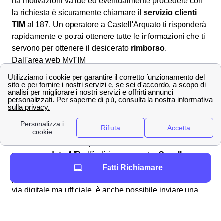
ha motivazioni valide ed eventualmente procedere con
la richiesta è sicuramente chiamare il
servizio clienti
TIM
al 187. Un operatore a Castell'Arquato ti risponderà
rapidamente e potrai ottenere tutte le informazioni che ti
servono per ottenere il desiderato
rimborso
.
Dall'area web MyTIM
È altresì possibile andare nell'area online dedicata
compilando il modulo nella sezione apposita
scrivici
per
formulare correttamente la richiesta di rimborso a
Castell'Arquato ed attendere la risposta ad uno degli
indirizzi forniti in sede di compilazione.
Raccomandata A/R o PEC
In alternativa è anche possibile inviare una
raccomandata A/R
all'indirizzo apposito:
Casella
Postale 111 – 00054 Fiumicino – Roma.
Se si
Fatti Richiamare
preferisce eseguire il reclamo TIM a Castell'Arquato in
via digitale ma ufficiale, è anche possibile inviare una
PEC all'indirizzo:
[email protected]
Per tutte le informazioni TIM a Castell'Arquato