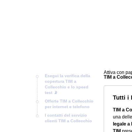
Attiva con pap
Esegui la verifica della
TIM a Collecc
copertura TIM a
Collecchio e lo speed
test 📡
Tutti 
Offerte TIM a Collecchio
per internet e telefono
TIM a Co
I contatti del servizio
una delle
clienti TIM a Collecchio
legale a
TIM
prese