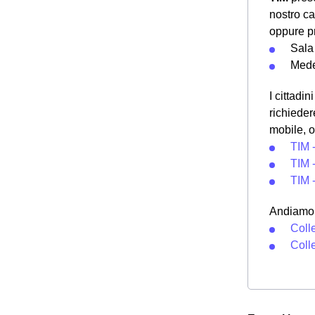
nostro ca
oppure pr
Sala
Med
I cittadi
richieder
mobile, o
TIM 
TIM 
TIM 
Andiamo a
Coll
Coll