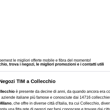
ernest le migliori offerte mobile e fibra del momento!
hio, trova i negozi, le migliori promozioni e i contatti utili
i Negozi TIM a Collecchio
llecchio
è presente da decine di anni, da quando ancora era c
 aziende italiane più famose e conosciute dai 14716 collecchie
 Milano
, che offre in diverse città d'Italia, tra cui Collecchio, dive
nta una fitta rete di negozi per farsi conoscere e trovare dai citta