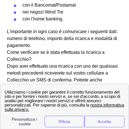
con il
Bancomat
/Postamat
nei negozi Wind Tre
con l'
home banking
.
L'importante in ogni caso è comunicare i seguenti dati:
numero di telefono, importo della ricarica e modalità di
pagamento.
Come verificare se è stata effettuata la ricarica a
Collecchio?
Dopo aver effettuato una ricarica con uno dei qualsiasi
metodi precedenti riceverete sul vostro cellulare a
Collecchio un SMS di conferma. Potrete anche
controllare tramite l'area clienti o l'app se l'operazione è
andata a buon fine. Per avere ulteriori informazioni su
come verificare il credito residuo con Wind Tre a
Collecchio ed
effettuare una ricarica Wind
visitate
questa pagina.
Tutti i numeri Wind Tre per l'assistenza clienti a
Collecchio