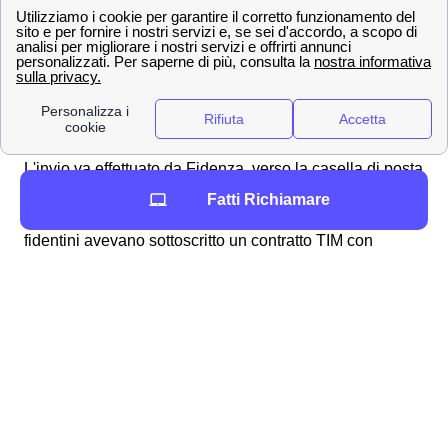
gratuita e senza preavviso. Per esercitare questa
clausola dovrai inviare la comunicazione all'indirizzo
postale:
TIM Servizio Clienti Residenziali, Casella
Postale 123 – 00054 Fiumicino (Roma)
.
Disattiva la linea fissa TIM a Fidenza
Per
disattivare la tua linea fissa TIM
a Fidenza, dovrai
scaricare il modulo di recesso, complilarlo e inviarlo.
L'invio va effettuato da Fidenza, verso la casella di posta
all'indirizzo:
TIM Servizio Clienti Residenziali, Casella
Fatti Richiamare
Postale 111 – 00054 Fiumicino (Roma)
. Se i cittadini
fidentini avevano sottoscritto un contratto TIM con
vincolo contrattuale di durata minima 24 mesi, il
recesso anticipato
sarà oneroso. Infatti il
costo da
pagare per disdire
il contratto TIM fibra o adsl a
Fidenza può andare
dai 35m2 fino ai 99m2
. Per
scoprire di più sul
recesso della rete fissa TIM
a
Fidenza, scopri la guida dedicata.
Disattivare la rete mobile TIM a Fidenza
In questo caso, una volta avviata la pratica, da i fidentini,