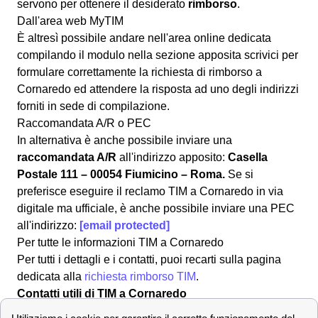
servono per ottenere il desiderato
rimborso
.
Dall'area web MyTIM
È altresì possibile andare nell'area online dedicata
compilando il modulo nella sezione apposita
scrivici
per
formulare correttamente la richiesta di rimborso a
Cornaredo ed attendere la risposta ad uno degli indirizzi
forniti in sede di compilazione.
Raccomandata A/R o PEC
In alternativa è anche possibile inviare una
raccomandata A/R
all'indirizzo apposito:
Casella
Postale 111 – 00054 Fiumicino – Roma.
Se si
preferisce eseguire il reclamo TIM a Cornaredo in via
digitale ma ufficiale, è anche possibile inviare una PEC
all'indirizzo:
[email protected]
Per tutte le informazioni TIM a Cornaredo
Per tutti i dettagli e i contatti, puoi recarti sulla pagina
dedicata alla
richiesta rimborso TIM
.
Contatti utili di TIM a Cornaredo
Risolvere qualunque problema o fornire assistenza