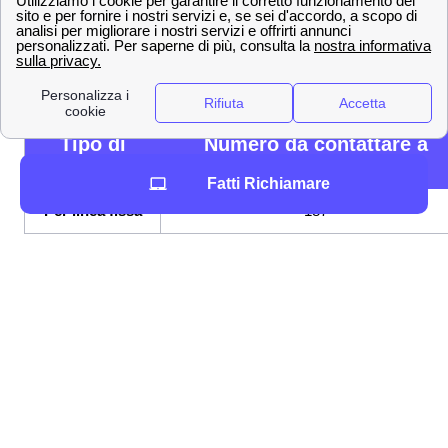
tecnica, ecco perché gli
operatori TIM
sono a tua
disposizione ogni momento a Cornaredo. Qualunque sia
la tua necessità, ecco come
contattare un operatore
TIM
per risolvere la tua problematica.
Tipo di
Numero da contattare a
contatto TIM
Cornaredo
Fatti Richiamare
Per linea fissa
187
Per linea mobile
119
+39 339 9119 (mobile) +39 028 5991 o +
Dall'estero
06 36 881 (per fisso)
Area personale MyTIM
Con la digitalizzazione che avanza, è ora possibile
ricevere assistenza e supporto a Cornaredo