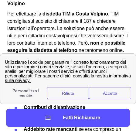
Volpino
Per effettuare la
disdetta TIM a Costa Volpino
, TIM
consiglia sul suo sito di chiamare il 187 e chiedere
istruzioni all'operatore. La soluzione può anche essere
utile per i cittadini costavolpinesi che volessero disdire il
loro contratto internet o telefono. Però,
non è possibile
eseguire la disdetta al telefono
ne tantomeno online.
L'unico modo per i cittadini costavolpinesi è quello di
scaricare il
modulo per la disdetta TIM
corretto online,
compilarlo ed
inviarlo al provider
all'indirizzo postale
per la disdetta. Spesso la
disdetta TIM non è gratuita
, ti
saranno addebitati a Costa Volpino i seguenti costi:
Contributi di attivazione
Contributi di disattivazione
Penali per eventuale
mancata riconsegna
Fatti Richiamare
del router
o altre componenti
Addebito rate mancanti
se era compreso un