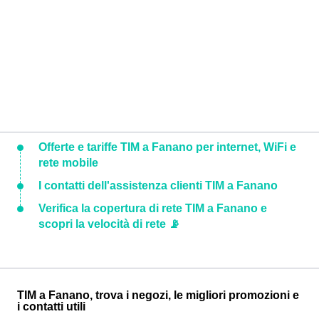
Offerte e tariffe TIM a Fanano per internet, WiFi e
rete mobile
I contatti dell'assistenza clienti TIM a Fanano
Verifica la copertura di rete TIM a Fanano e
scopri la velocità di rete 📡
TIM a Fanano, trova i negozi, le migliori promozioni e
i contatti utili