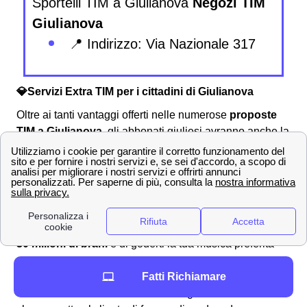
Sportelli TIM a Giulianova
Negozi TIM
Giulianova
📍 Indirizzo: Via Nazionale 317
💎Servizi Extra TIM per i cittadini di Giulianova
Oltre ai tanti vantaggi offerti nelle numerose
proposte
TIM a Giulianova
, gli abbonati giuliesi avranno anche la
possibilità di usufruire dei tanti
servizi extra TIM
che i
clienti TIM possono scegliere a Giulianova.
TIM Music
Uno dei servizi extra più in voga è senza dubbio
TIM
Music
che permette ai clienti giuliesi di ascoltare
oltre
30 milioni di brani
e di goderti la tua musica preferita
ovunque.
TIM Box Decoder
Fatti Richiamare
Un altro servizio offerto ai residenti giuliesi è
TIM Box