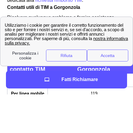
dedicata alla
richiesta rimborso TIM
.
Contatti utili di TIM a Gorgonzola
Risolvere qualunque problema o fornire assistenza
tecnica, ecco perché gli
operatori TIM
sono a tua
disposizione ogni momento a Gorgonzola. Qualunque
sia la tua necessità, ecco come
contattare un
operatore TIM
per risolvere la tua problematica.
Tipo di
Numero da contattare a
contatto TIM
Gorgonzola
Fatti Richiamare
Per linea fissa
187
Per linea mobile
119
+39 339 9119 (mobile) +39 028 5991 o +
Dall'estero
06 36 881 (per fisso)
Area personale MyTIM