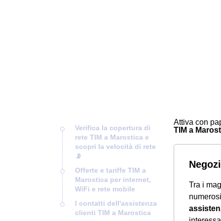
Attiva con pap
Verifica la copertura di
TIM a Marosti
rete TIM a Marostica e
scopri la velocità di rete
📡
Negozi
Offerte e tariffe TIM a
Marostica per internet,
Tra i mag
WiFi e rete mobile
numeros
I contatti dell'assistenza
assisten
clienti TIM a Marostica
interessa