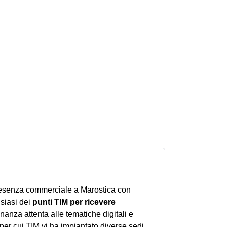
resenza commerciale a Marostica con
lsiasi dei
punti TIM per ricevere
nanza attenta alle tematiche digitali e
per cui TIM vi ha impiantato diverse sedi