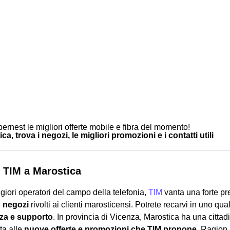
ernest le migliori offerte mobile e fibra del momento!
ca, trova i negozi, le migliori promozioni e i contatti utili
 TIM a Marostica
giori operatori del campo della telefonia,
TIM
vanta una forte p
i
negozi
rivolti ai clienti marosticensi. Potrete recarvi in uno qua
za e supporto
. In provincia di Vicenza, Marostica ha una cittadi
ta alle
nuove offerte e promozioni che TIM propone
. Ragion 