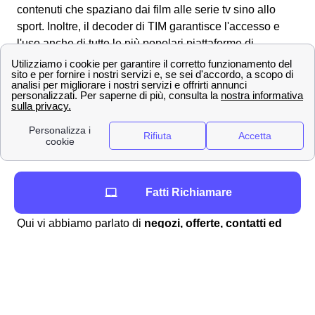
contenuti che spaziano dai film alle serie tv sino allo
sport. Inoltre, il decoder di TIM garantisce l'accesso e
l'uso anche di tutte le più popolari piattaforme di
streaming quali Netflix, Prime Video o DAZN.
Offerte e tariffe TIM a Menaggio per internet, WiFi e
rete mobile
Scopri le migliori offerte TIM per rete fissa e mobile a
Menaggio. Offerte per giovani, offerte TIM con dati
illimitati o con le migliori reti.
Scopri le offerte internet e telefonia non solo a
Fatti Richiamare
Menaggio, ma anche nelle altre città
Qui vi abbiamo parlato di
negozi, offerte, contatti ed
informazioni TIM
a Menaggio, se non fossi interessato
a Menaggio ma ad un'altra città puoi cercare la pagina
della tua città. Intanto ti proponiamo le
informazioni su
TIM
nelle seguenti città: