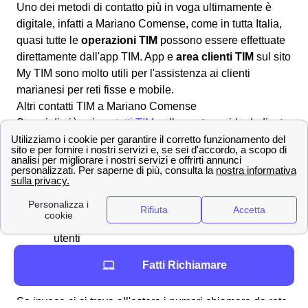
Uno dei metodi di contatto più in voga ultimamente è
digitale, infatti a Mariano Comense, come in tutta Italia,
quasi tutte le
operazioni TIM
possono essere effettuate
direttamente dall'app TIM. App e
area clienti TIM
sul sito
My TIM sono molto utili per l'assistenza ai clienti
marianesi per reti fisse e mobile.
Altri contatti TIM a Mariano Comense
Scopri di più sui
contatti TIM
nella nostra guida dedicata.
Ecco tutte le modalità:
Angie
: è la chat virtuale TIM che ti risolve
qualsiasi problema
Whatsapp
: chiedi aiuto da Mariano
Comense scrivendo al 335 123 7272
Community TIM
dove confrontarti con gli altri
utenti
187
, il numero del servizio clienti da linea
Fatti Richiamare
fissa, ed il 119 da linea mobile
Se invece ci si trova all'estero i numeri chiamare da rete