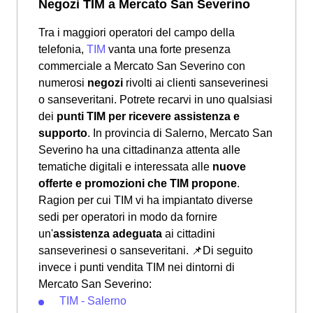
Negozi TIM a Mercato San Severino
Tra i maggiori operatori del campo della
telefonia,
TIM
vanta una forte presenza
commerciale a Mercato San Severino con
numerosi
negozi
rivolti ai clienti sanseverinesi
o sanseveritani. Potrete recarvi in uno qualsiasi
dei
punti TIM per ricevere assistenza e
supporto
. In provincia di Salerno, Mercato San
Severino ha una cittadinanza attenta alle
tematiche digitali e interessata alle
nuove
offerte e promozioni che TIM propone
.
Ragion per cui TIM vi ha impiantato diverse
sedi per operatori in modo da fornire
un'
assistenza adeguata
ai cittadini
sanseverinesi o sanseveritani.
📌Di seguito
invece i punti vendita TIM nei dintorni di
Mercato San Severino:
TIM - Salerno