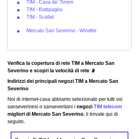
TIM - Cava de' Tirreni
TIM - Battipaglia
TIM - Scafati
Mercato San Severino - Windtre
Verifica la copertura di rete TIM a Mercato San
Severino e scopri la velocità di rete 📡
Indirizzi dei principali negozi TIM a Mercato San
Severino
Noi di internet-casa abbiamo selezionato per tutti voi
sanseverinesi o sanseveritani i
negozi
TIM telecom
migliori di Mercato San Severino
, li trovate qui di
seguito.