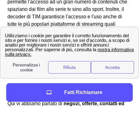
permette l'accesso ad un gran numero di contenuti che
spaziano dai film alle serie tv sino allo sport. Inoltre, il
decoder di TIM garantisce l'accesso e l'uso anche di
tutte le più popolari piattaforme di streaming quali
Netflix, Prime Video o DAZN.
Offerte e tariffe TIM a Minturno per internet, WiFi e
rete mobile
Scopri le migliori offerte TIM per rete fissa e mobile a
Minturno. Offerte per giovani, offerte TIM con dati
illimitati o con le migliori reti.
Scopri le offerte internet e telefonia non solo a
Fatti Richiamare
Minturno, ma anche nelle altre città
Qui vi abbiamo parlato di
negozi, offerte, contatti ed
informazioni TIM
a Minturno, se non fossi interessato a
Minturno ma ad un'altra città puoi cercare la pagina della
tua città. Intanto ti proponiamo le
informazioni su TIM
nelle seguenti città: